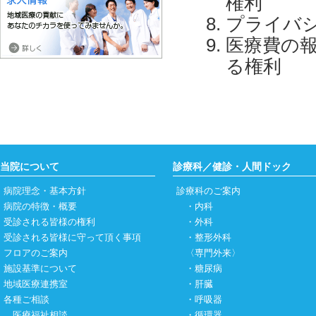
権利
プライバ
医療費の
る権利
当院について
診療科／健診・人間ドック
病院理念・基本方針
診療科のご案内
病院の特徴・概要
・
内科
受診される皆様の権利
・
外科
受診される皆様に守って頂く事項
・
整形外科
フロアのご案内
〈専門外来〉
施設基準について
・
糖尿病
地域医療連携室
・
肝臓
各種ご相談
・
呼吸器
医療福祉相談
・
循環器