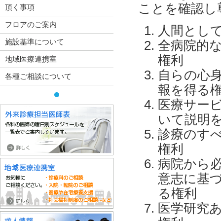
ことを確認し
頂く事項
フロアのご案内
人間とし
施設基準について
全病院的
権利
地域医療連携室
自らの心
各種ご相談について
報を得る
医療サー
いて説明
診療のす
権利
病院から
意志に基
る権利
医学研究