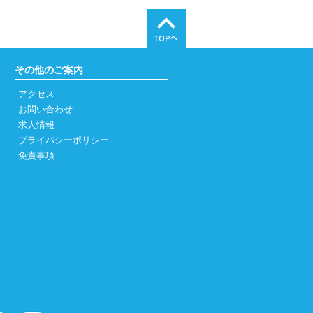
部変更のお知らせ（PDF）
月8日（火）にトワイライトコンサート
す。（PDF）
その他のご案内
イルスワクチン接種は、3月29日
しました。
アクセス
お問い合わせ
同日で行える胃・大腸がん健診コー
求人情報
加致します。
プライバシーポリシー
部緩和のお知らせ（2月19日～）
免責事項
新しました。
5年度の高齢者インフルエンザ予防
(日)から
12月31日(日)
令和6年1月31
けられます。
延長になりました。（接種対象者は
）
ンフルエンザワクチン予防接種が始
（PDF）