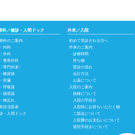
2024.10.28
面会制限の一
2024.09.06
2024年10
が開催されま
療科／健診・人間ドック
外来／入院
2024.04.10
新型コロナウ
（金）で終了
療科のご案内
初めて受診される方へ
・
内科
外来のご案内
2024.02.16
消化管健診に
・
外科
診療時間
スを新たに追
・
整形外科
持ち物
2024.02.16
面会制限の一
専門外来〉
受診の流れ
・
糖尿病
会計方法
2023.12.27
求人情報を更
・
肝臓
お薬について
2023.12.22
千葉市の令和
・
呼吸器
入院のご案内
接種は10月1日
・
循環器
病棟について
日(水)
まで受
・
物忘れ
入院の手続き
※助成期間が
来担当医表
入院時にお持ちいただく物
変わりません
診・人間ドック
ご面会について
入院費のお支払いについて
2023.10.13
令和5年度イ
退院手続きについて
まりました。