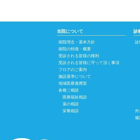
当院について
診
病院理念・基本方針
診
病院の特徴・概要
受診される皆様の権利
受診される皆様に守って頂く事項
フロアのご案内
〈
施設基準について
地域医療連携室
各種ご相談
医療福祉相談
薬の相談
栄養相談
外
健