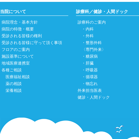
当院について
診療科／健診・人間ドック
病院理念・基本方針
診療科のご案内
病院の特徴・概要
・
内科
受診される皆様の権利
・
外科
受診される皆様に守って頂く事項
・
整形外科
フロアのご案内
〈専門外来〉
施設基準について
・
糖尿病
地域医療連携室
・
肝臓
各種ご相談
・
呼吸器
医療福祉相談
・
循環器
薬の相談
・
物忘れ
栄養相談
外来担当医表
健診・人間ドック