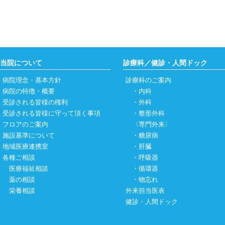
当院について
診療科／健診・人間ドック
病院理念・基本方針
診療科のご案内
病院の特徴・概要
・
内科
受診される皆様の権利
・
外科
受診される皆様に守って頂く事項
・
整形外科
フロアのご案内
〈専門外来〉
施設基準について
・
糖尿病
地域医療連携室
・
肝臓
各種ご相談
・
呼吸器
医療福祉相談
・
循環器
薬の相談
・
物忘れ
栄養相談
外来担当医表
健診・人間ドック