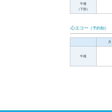
午後
（下部）
心エコー
（予約制）
月
午後