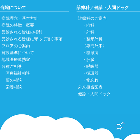
当院について
診療科／健診・人間ドック
病院理念・基本方針
診療科のご案内
病院の特徴・概要
・
内科
受診される皆様の権利
・
外科
受診される皆様に守って頂く事項
・
整形外科
フロアのご案内
〈専門外来〉
施設基準について
・
糖尿病
地域医療連携室
・
肝臓
各種ご相談
・
呼吸器
医療福祉相談
・
循環器
薬の相談
・
物忘れ
栄養相談
外来担当医表
健診・人間ドック